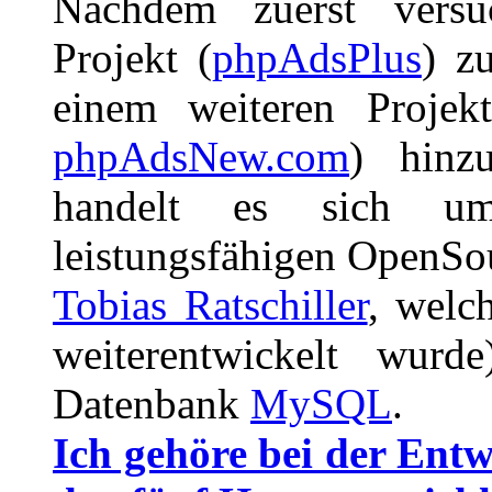
Nachdem zuerst versu
Projekt (
phpAdsPlus
) z
einem weiteren Projek
phpAdsNew.com
) hinz
handelt es sich um
leistungsfähigen OpenSo
Tobias Ratschiller
, welc
weiterentwickelt wur
Datenbank
MySQL
.
Ich gehöre bei der Ent