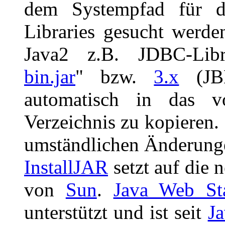
dem Systempfad für di
Libraries gesucht werd
Java2 z.B. JDBC-Libr
bin.jar
" bzw.
3.x
(JBD
automatisch in das v
Verzeichnis zu kopieren.
umständlichen Änderu
InstallJAR
setzt auf die 
von
Sun
.
Java Web Sta
unterstützt und ist seit
Ja