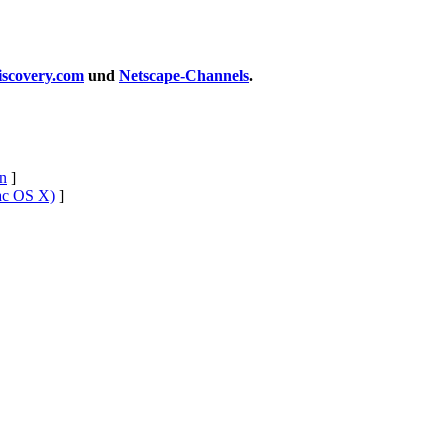
iscovery.com
und
Netscape-Channels
.
n
]
ac OS X)
]