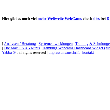
Hier gibt es noch viel
mehr Weltweite WebCams
check
dies
bei
D
[
Analysen / Beratung
|
Systementwicklungen
|
Training & Schulunge
[
Die Mac OS X - Minis
|
Hamburg Webcams Dashboard
Widget (M
Yabba ®
, all rights reserved |
impressum/anschrift
|
kontakt